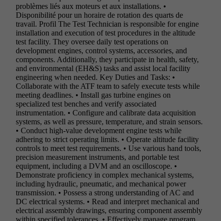
problèmes liés aux moteurs et aux installations. •
Disponibilité pour un horaire de rotation des quarts de
travail. Profil The Test Technician is responsible for engine
installation and execution of test procedures in the altitude
test facility. They oversee daily test operations on
development engines, control systems, accessories, and
components. Additionally, they participate in health, safety,
and environmental (EH&S) tasks and assist local facility
engineering when needed. Key Duties and Tasks: •
Collaborate with the ATF team to safely execute tests while
meeting deadlines. • Install gas turbine engines on
specialized test benches and verify associated
instrumentation. • Configure and calibrate data acquisition
systems, as well as pressure, temperature, and strain sensors.
• Conduct high-value development engine tests while
adhering to strict operating limits. • Operate altitude facility
controls to meet test requirements. • Use various hand tools,
precision measurement instruments, and portable test
equipment, including a DVM and an oscilloscope. •
Demonstrate proficiency in complex mechanical systems,
including hydraulic, pneumatic, and mechanical power
transmission. • Possess a strong understanding of AC and
DC electrical systems. • Read and interpret mechanical and
electrical assembly drawings, ensuring component assembly
within specified tolerances. • Effectively manage program