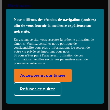
Partenaires
Services
Nous utilisons des témoins de navigation (cookies)
Nous joindre
afin de vous fournir la meilleure expérience sur
notre site.
6505 Eugène-Héroux,
En visitant ce site, vous acceptez la présente utilisation de
Saint-Hubert, QC, J3Y 0T7
témoins. Veuillez consulter notre politique de
confidentialité pour plus d’informations. Le respect de
Voir sur Google Map
votre vie privée est important pour nous.
Tél:
(450) 671-6717
Si vous n’êtes pas à l’aise avec l’utilisation de ces
experts@jmjevolution.com
informations, veuillez revoir vos paramètres avant de
poursuivre votre visite.
Follow us
Accepter et continuer
Facebook
X
LinkedIn
Refuser et quiter
© 2024 JMJ Evolution
Condition d’utilisation